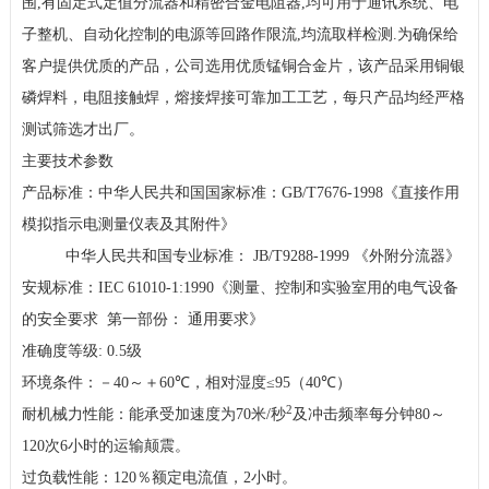
围
,
有固定式定值分流器和精密合金电阻器
,
均可用于通讯系统、电
子整机、自动化控制的电源等回路作限流
,
均流取样检测
.
为确保给
客户提供优质的产品，公司选用优质锰铜合金片，该产品采用铜银
磷焊料，电阻接触焊，熔接焊接可靠加工工艺，每只产品均经严格
测试筛选才出厂。
主要技术参数
产品标准：中华人民共和国国家标准：
GB/T7676-1998
《直接作用
模拟指示电测量仪表及其附件》
中华人民共和国专业标准：
JB/T9288-1999
《外附分流器》
安规标准：
IEC 61010-1:1990
《测量、控制和实验室用的电气设备
的安全要求
第一部份： 通用要求》
准确度等级
: 0.5
级
环境条件：－
40
～＋
60℃
，相对湿度
≤95
（
40℃
）
2
耐机械力性能：能承受加速度为
70
米
/
秒
及冲击频率每分钟
80
～
120
次
6
小时的运输颠震。
过负载性能：
120
％额定电流值，
2
小时。