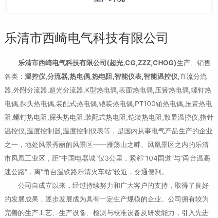
乐清市西崎电气科技有限公司
乐清市西崎电气科技有限公司(超光,CG,ZZZ,CHOG)
生产、销售
各类：
温控仪,分流器,热电偶,热电阻,智能仪表,智能温控仪
,直流分流
器,外附分流器,超光分流器,K型热电偶,表面热电偶,压簧热电偶,螺钉热
电偶,探头热电偶,装配式热电偶,铠装热电偶,PT100铂热电偶,压簧热电
阻,螺钉热电阻,探头热电阻,装配式热电阻,铠装热电阻,数显温控仪,指针
温控仪,温度控制器,温度控制仪表等，是国内从事电气产品生产的企业
之一，地处风景秀丽的风景区——雁荡山之畔、凤凰景区之内的乐清
市凤凰工业区，距“中国电器城”仅3公里，紧邻“104国道”与“甬台温高
速公路”，离“甬台温铁路乐清火车站”较近，交通便利。
公司自成立以来，经过持续努力和广大客户的支持，取得了良好
的发展成果，逐步发展成为具有一定生产规模的企业。公司拥有较为
完善的生产工艺、生产设备、检测与校准设备及研发能力，引入先进