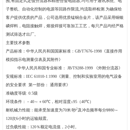
围
,
有固定式定值分流器和精密合金电阻器
,
均可用于通讯系统、电
子整机、自动化控制的电源等回路作限流
,
均流取样检测
.
为确保给
客户提供优质的产品，公司选用优质锰铜合金片，该产品采用铜银
磷焊料，电阻接触焊，熔接焊接可靠加工工艺，每只产品均经严格
测试筛选才出厂。
主要技术参数
产品标准：中华人民共和国国家标准：
GB/T7676-1998
《直接作用
模拟指示电测量仪表及其附件》
中华人民共和国专业标准：
JB/T9288-1999
《外附分流器》
安规标准：
IEC 61010-1:1990
《测量、控制和实验室用的电气设备
的安全要求
第一部份： 通用要求》
准确度等级
: 0.5
级
环境条件：－
40
～＋
60℃
，相对湿度
≤95
（
40℃
）
2
耐机械力性能：能承受加速度为
70
米
/
秒
及冲击频率每分钟
80
～
120
次
6
小时的运输颠震。
过负载性能：
120
％额定电流值，
2
小时。