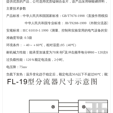
提供优质的产品，公司选用优质锰铜合金片，该产品采用铜银磷焊料，电
主要技术参数
产品标准：中华人民共和国国家标准：
GB/T7676-1998
《直接作用模拟指
中华人民共和国专业标准：
JB/T9288-1999
《外附分流器》
安规标准：
IEC 61010-1:1990
《测量、控制和实验室用的电气设备的安全
准确度等级
: 0.5
级
环境条件：－
40
～＋
60℃
，相对湿度
≤95
（
40℃
）
2
耐机械力性能：能承受加速度为
70
米
/
秒
及冲击频率每分钟
80
～
120
次
6
小
过负载性能：
120
％额定电流值，
2
小时。
电压降：
75mv
负载下发热：温升变化趋于稳定后，额定电流
50A
以下不超过
80℃
；额定