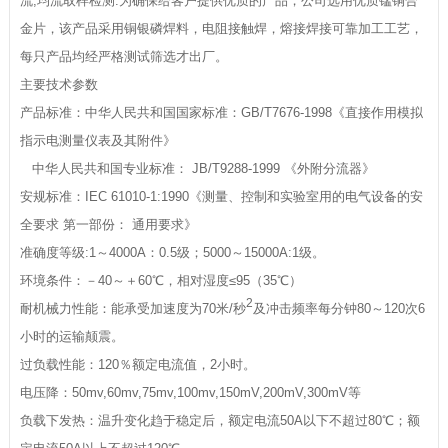
流,均流取样检测.为确保给客户提供优质的产品，公司选用优质锰铜合
金片，该产品采用铜银磷焊料，电阻接触焊，熔接焊接可靠加工工艺，
每只产品均经严格测试筛选才出厂。
主要技术参数
产品标准：中华人民共和国国家标准：GB/T7676-1998《直接作用模拟
指示电测量仪表及其附件》
中华人民共和国专业标准： JB/T9288-1999 《外附分流器》
安规标准：IEC 61010-1:1990《测量、控制和实验室用的电气设备的安
全要求 第一部份： 通用要求》
准确度等级:1～4000A：0.5级；5000～15000A:1级。
环境条件：－40～＋60℃，相对湿度≤95（35℃）
2
耐机械力性能：能承受加速度为70米/秒
及冲击频率每分钟80～120次6
小时的运输颠震。
过负载性能：120％额定电流值，2小时。
电压降：50mv,60mv,75mv,100mv,150mV,200mV,300mV等
负载下发热：温升变化趋于稳定后，额定电流50A以下不超过80℃；额