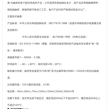
测.为确保给客户提供优质的产品，公司选用优质锰铜合金片，该产品采用铜银磷焊料，
电阻接触焊，熔接焊接可靠加工工艺，每只产品均经严格测试筛选才出厂。
主要技术参数
产品标准：中华人民共和国国家标准：GB/T7676-1998《直接作用模拟指示电测量仪表
及其附件》
中华人民共和国专业标准： JB/T9288-1999 《外附分流器》
安规标准：IEC 61010-1:1990《测量、控制和实验室用的电气设备的安全要求 第一部
份： 通用要求》
准确度等级:1～4000A：0.2级。
环境条件：－40～＋60℃，相对湿度≤95（35℃）
2
耐机械力性能：能承受加速度为70米/秒
及冲击频率每分钟80～120次6小时的运输颠
震。
过负载性能：120％额定电流值，2小时。
电压降：50mv,60mv,75mv,100mv,150mV,200mV,300mV等
负载下发热：温升变化趋于稳定后，额定电流50A以下不超过80℃；额定电流50A以上
不超过120℃。