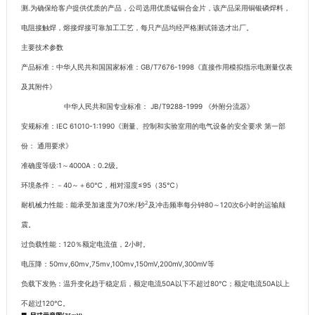
测.为确保给客户提供优质的产品，公司选用优质锰铜合金片，该产品采用铜银磷焊料，
电阻接触焊，熔接焊接可靠加工工艺，每只产品均经严格测试筛选才出厂。
主要技术参数
产品标准：中华人民共和国国家标准：GB/T7676-1998《直接作用模拟指示电测量仪表
及其附件》
中华人民共和国专业标准： JB/T9288-1999 《外附分流器》
安规标准：IEC 61010-1:1990《测量、控制和实验室用的电气设备的安全要求 第一部
份： 通用要求》
准确度等级:1～4000A：0.2级。
环境条件：－40～＋60℃，相对湿度≤95（35℃）
2
耐机械力性能：能承受加速度为70米/秒
及冲击频率每分钟80～120次6小时的运输颠
震。
过负载性能：120％额定电流值，2小时。
电压降：50mv,60mv,75mv,100mv,150mV,200mV,300mV等
负载下发热：温升变化趋于稳定后，额定电流50A以下不超过80℃；额定电流50A以上
不超过120℃。