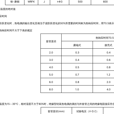
铁-康铜
WRFK
J
≥Φ3
500
600
测温度的绝对值
应时间
阶跃变化时，热电偶的输出变化至相当于该阶跃变化的50%所需要的时间称为热响应时间，用T0.5表
热响应时间不大于下表的规定
热响应时间T0.
套管直径
露端式
接壳式
2.0
0.3
0.4
3.0
0.4
0.6
4.0
0.5
0.8
5.0
0.7
1.2
6.0
0.8
2.0
8.0
1.0
4.0
温度为15
～35℃，相对湿度不大于80%时，绝缘型铠装热电偶的偶丝与外套管之间的绝缘电阻值应符
套管直径(mm)
试验电压（V-D.C）