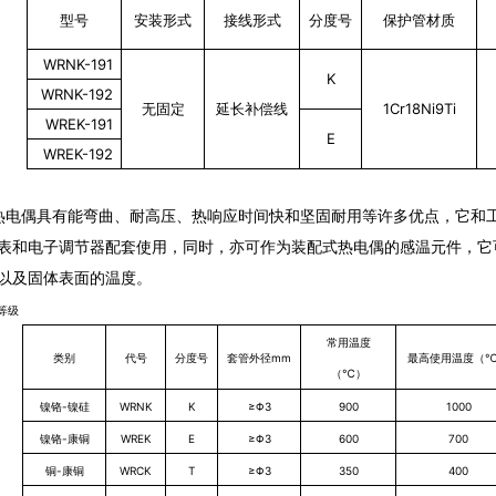
型号
安装形式
接线形式
分度号
保护管材质
WRNK-191
K
WRNK-192
无固定
延长补偿线
1Cr18Ni9Ti
WREK-191
E
WREK-192
具有能弯曲、耐高压、热响应时间快和坚固耐用等许多优点，它和工
表和电子调节器配套使用，同时，亦可作为装配式热电偶的感温元件，它
以及固体表面的温度。
等级
常用温度
类别
代号
分度号
套管外径mm
最高使用温度（
（
℃
）
镍铬-镍硅
WRNK
K
≥Φ3
900
1000
镍铬-康铜
WREK
E
≥Φ3
600
700
铜-康铜
WRCK
T
≥Φ3
350
400