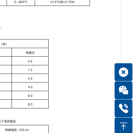
0
～600℃
±2.5℃或±0.75%t
示。
5（秒）
绝缘式
0.5
1.2
2.5
4.0
6.0
8.0
合下表的规定
绝缘电阻（KΩ.m）