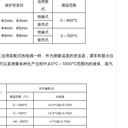
适用形
保护管直径
测温范围
式
绝缘式
0
～
900
℃
Φ2mm Φ3mm
接壳式
Φ4mm Φ5mm
绝缘式
Φ6mm Φ8mm
0
～
700
℃
接壳式
业用装配式热电偶一样，作为测量温度的变送器，通常和显示仪
可以直测量各种生产过程中从
0℃
～1000℃范围内的液体、蒸汽
允许偏差△t
℃
）
测温范围（
℃
）
允差值
0
～1000℃
±2.5℃或±0.75%t
0
～700℃
±2.5℃或±0.75%t
-40
～350℃
±1℃或±0.75%t