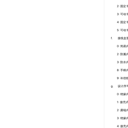
2:
固定
3:
可动
4:
固定
5:
可动
f.
接线盒
0:
简易
2:
防溅
3:
防水
8:
手柄
9:
补偿
g.
设计序
0:
绝缘
1:
接壳
2:
露端
3:
绝缘
4:
接壳