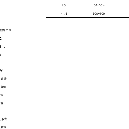
1.5
50±10%
＞1.5
500±10%
偶型号命名
□
 f g
表
元件
-
镍硅
-
康铜
康铜
康铜
定形式
:
定装置