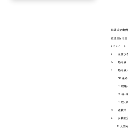
铠装式热电
W
R
□
K
-
□
□
a b c d e
a.
温度仪
b.
热电偶
c.
热电偶
N:
镍铬
E:
镍铬
C:
铜
-
F:
铁
-
d.
铠装式
e.
安装固
1:
无固