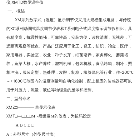
仪,XMTD数显温控仪
一、概述
XM
系列数字式（温度）显示调节仪采用大规模集成电路，与传统
XC
T
的
系列动圈式温度调节仪表和
系列电子式温度指示调节仪相比，具
有精度高，抗震性能强，可靠性高，安装方便，读数清晰，无视差，可
远距离观察等优点。产品广泛应用于化工，轻工，纺织，冶金，医疗，
家用电器，实验室，农业，种子发芽，细菌培养，家禽孵化，蘑菇培
养，蔬菜大棚，水产养殖，塑料机械，包装机械，食品烤箱，制冷，照
-200
相冲洗，服装定型，热处理，发酵，制糖，橡胶硫化等行业，作
℃
+1600
～
℃范围内的温度测量和自动化控制，配上相应的传感器还可以
用于对压力，流量，液位等物理量的显示和控制。
二、型号命名
XMZ
□
————
单显示仪表
XMT
□
—
□□□□
M -
后缀带
M
的仪表，为拔码设定
A B C D E
A
：外型尺寸（外型尺寸表）