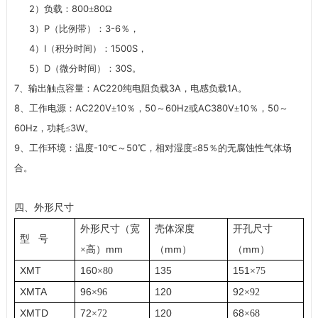
2
800
80
）负载：
±
Ω
3
P
3-6
）
（比例带）：
％，
4
I
1500S
）
（积分时间）：
，
5
D
30S
）
（微分时间）：
。
7
AC220
3A
1A
、输出触点容量：
纯电阻负载
，电感负载
。
8
AC220V
10
50
60Hz
AC380V
10
50
、工作电源：
±
％，
～
或
±
％，
～
60Hz
3W
，功耗≤
。
9
-10
50
85
、工作环境：温度
℃～
℃，相对湿度≤
％的无腐蚀性气体场
合。
四、外形尺寸
外形尺寸（宽
壳体深度
开孔尺寸
型
号
mm
mm
mm
×
高）
（
）
（
）
XMT
160
135
151
×
80
×
75
XMTA
96
120
92
×
96
×
92
XMTD
72
120
68
×
72
×
68