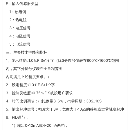
E
：输入传感器类型
1
：热电偶
2
：热电阻
3
：电压信号
4
：电阻信号
5
：电流信号
三、主要技术性能和指标
1
1.0
F.S
1
S
800
-1600
、显示精度≤
％
±
个字（除
分度号仪表在
℃
℃范围
内，其它分度号仪表在全量程范围
内均满足上述精度要求。）
2
1.0
F.S
1
、设定精度≤
％
±
个字
3
0.75
F.S
、控制灵敏度≤
％
或按用户要求
4
3-6
30S
10S
、时间比例调节：㈠比例带
％，㈡零周期：
±
5
3V
40
S
、输出脉冲信号：幅度大于
，宽度大于
μ
的移相或过零触发脉冲
6
PID
、
调节：
1
0-10mA
4-20mA
）输出
或
两档，