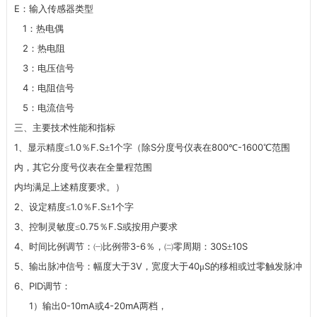
E
：输入传感器类型
1
：热电偶
2
：热电阻
3
：电压信号
4
：电阻信号
5
：电流信号
三、主要技术性能和指标
1
1.0
F.S
1
S
800
-1600
、显示精度≤
％
±
个字（除
分度号仪表在
℃
℃范围
内，其它分度号仪表在全量程范围
内均满足上述精度要求。）
2
1.0
F.S
1
、设定精度≤
％
±
个字
3
0.75
F.S
、控制灵敏度≤
％
或按用户要求
4
3-6
30S
10S
、时间比例调节：㈠比例带
％，㈡零周期：
±
5
3V
40
S
、输出脉冲信号：幅度大于
，宽度大于
μ
的移相或过零触发脉冲
6
PID
、
调节：
1
0-10mA
4-20mA
）输出
或
两档，