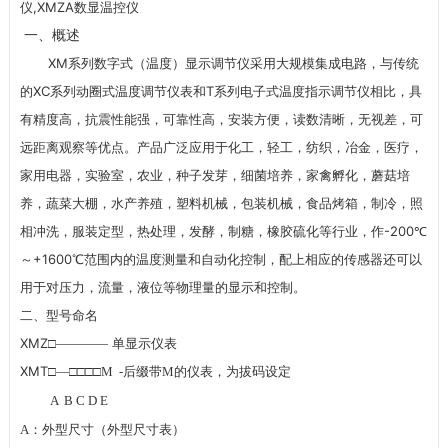
仪,XMZA数显温控仪
一、概述
XM
系列数字式（温度）显示调节仪采用大规模集成电路，与传统
XC
T
的
系列动圈式温度调节仪表和
系列电子式温度指示调节仪相比，具
有精度高，抗震性能强，可靠性高，安装方便，读数清晰，无视差，可
远距离观察等优点。产品广泛应用于化工，轻工，纺织，冶金，医疗，
家用电器，实验室，农业，种子发芽，细菌培养，家禽孵化，蘑菇培
养，蔬菜大棚，水产养殖，塑料机械，包装机械，食品烤箱，制冷，照
-200
相冲洗，服装定型，热处理，发酵，制糖，橡胶硫化等行业，作
℃
+1600
～
℃范围内的温度测量和自动化控制，配上相应的传感器还可以
用于对压力，流量，液位等物理量的显示和控制。
二、型号命名
XMZ
□
————
单显示仪表
XMT
□
—
□□□□
M -
后缀带
M
的仪表，为拔码设定
A B C D E
A
：外型尺寸（外型尺寸表）