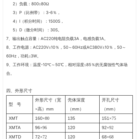
2
800
80
）负载：
±
Ω
3
P
3-6
）
（比例带）：
％，
4
I
1500S
）
（积分时间）：
，
5
D
30S
）
（微分时间）：
。
7
AC220
3A
1A
、输出触点容量：
纯电阻负载
，电感负载
。
8
AC220V
10
50
60Hz
AC380V
10
50
、工作电源：
±
％，
～
或
±
％，
～
60Hz
3W
，功耗≤
。
9
-10
50
85
、工作环境：温度
℃～
℃，相对湿度≤
％的无腐蚀性气体场
合。
四、外形尺寸
外形尺寸（宽
壳体深度
开孔尺寸
型
号
mm
mm
mm
×
高）
（
）
（
）
XMT
160
135
151
×
80
×
75
XMTA
96
120
92
×
96
×
92
XMTD
72
120
68
×
72
×
68