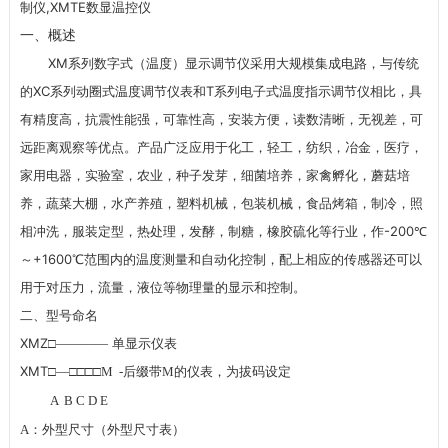
制仪,XMTE数显温控仪
一、概述
XM
系列数字式（温度）显示调节仪采用大规模集成电路，与传统
XC
T
的
系列动圈式温度调节仪表和
系列电子式温度指示调节仪相比，具
有精度高，抗震性能强，可靠性高，安装方便，读数清晰，无视差，可
远距离观察等优点。产品广泛应用于化工，轻工，纺织，冶金，医疗，
家用电器，实验室，农业，种子发芽，细菌培养，家禽孵化，蘑菇培
养，蔬菜大棚，水产养殖，塑料机械，包装机械，食品烤箱，制冷，照
-200
相冲洗，服装定型，热处理，发酵，制糖，橡胶硫化等行业，作
℃
+1600
～
℃范围内的温度测量和自动化控制，配上相应的传感器还可以
用于对压力，流量，液位等物理量的显示和控制。
二、型号命名
XMZ
□
————
单显示仪表
XMT
□
—
□□□□
M -
后缀带
M
的仪表，为拔码设定
A B C D E
A
：外型尺寸（外型尺寸表）