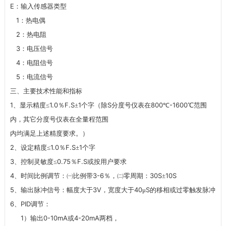
E
：输入传感器类型
1
：热电偶
2
：热电阻
3
：电压信号
4
：电阻信号
5
：电流信号
三、主要技术性能和指标
1
1.0
F.S
1
S
800
-1600
、显示精度≤
％
±
个字（除
分度号仪表在
℃
℃范围
内，其它分度号仪表在全量程范围
内均满足上述精度要求。）
2
1.0
F.S
1
、设定精度≤
％
±
个字
3
0.75
F.S
、控制灵敏度≤
％
或按用户要求
4
3-6
30S
10S
、时间比例调节：㈠比例带
％，㈡零周期：
±
5
3V
40
S
、输出脉冲信号：幅度大于
，宽度大于
μ
的移相或过零触发脉冲
6
PID
、
调节：
1
0-10mA
4-20mA
）输出
或
两档，