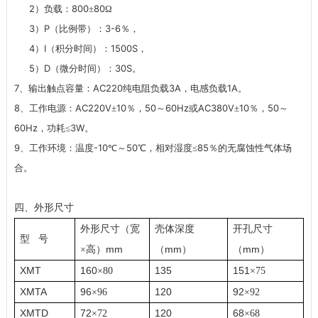
2
800
80
）负载：
±
Ω
3
P
3-6
）
（比例带）：
％，
4
I
1500S
）
（积分时间）：
，
5
D
30S
）
（微分时间）：
。
7
AC220
3A
1A
、输出触点容量：
纯电阻负载
，电感负载
。
8
AC220V
10
50
60Hz
AC380V
10
50
、工作电源：
±
％，
～
或
±
％，
～
60Hz
3W
，功耗≤
。
9
-10
50
85
、工作环境：温度
℃～
℃，相对湿度≤
％的无腐蚀性气体场
合。
四、外形尺寸
外形尺寸（宽
壳体深度
开孔尺寸
型
号
mm
mm
mm
×
高）
（
）
（
）
XMT
160
135
151
×
80
×
75
XMTA
96
120
92
×
96
×
92
XMTD
72
120
68
×
72
×
68